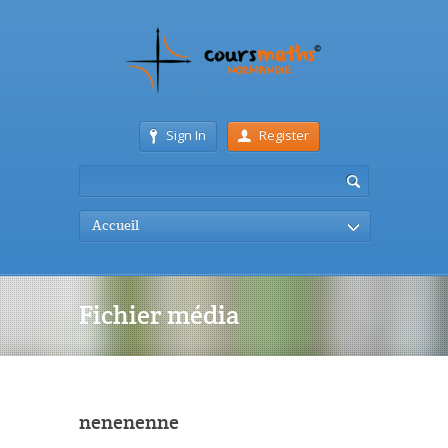
Sign In
Register
Accueil
Fichier média
nenenenne