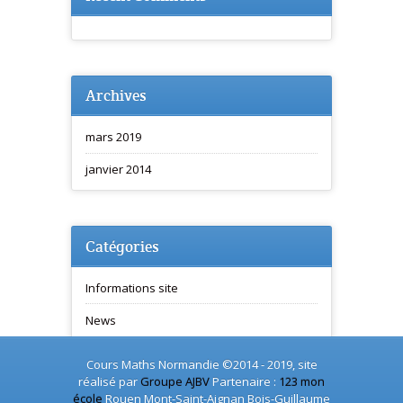
Archives
mars 2019
janvier 2014
Catégories
Informations site
News
Cours Maths Normandie ©2014 - 2019, site
réalisé par
Groupe AJBV
Partenaire :
123 mon
école
Rouen Mont-Saint-Aignan Bois-Guillaume