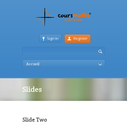
Sign In
Register
Accueil
Slides
Slide Two