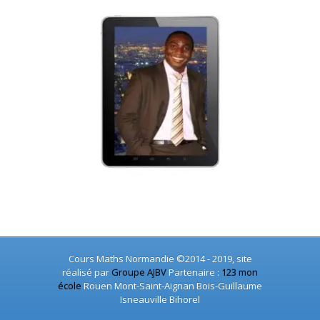
Cours Maths Normandie ©2014 - 2019, site
réalisé par
Groupe AJBV
Partenaire :
123 mon
école
Rouen Mont-Saint-Aignan Bois-Guillaume
Isneauville Bihorel