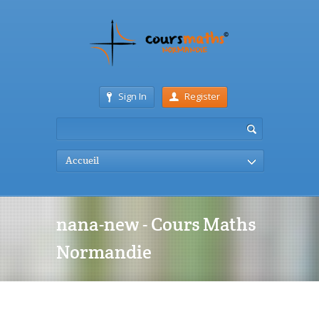
Sign In
Register
Accueil
nana-new - Cours Maths
Normandie